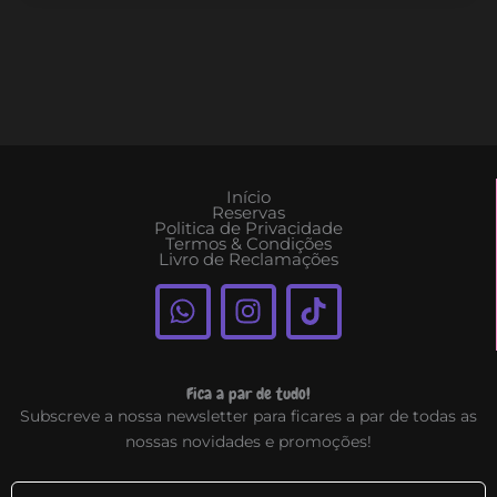
Início
Reservas
Politica de Privacidade
Termos & Condições
Livro de Reclamações
W
I
T
h
n
i
a
s
k
t
t
t
Fica a par de tudo!
s
a
o
Subscreve a nossa newsletter para ficares a par de todas as
a
g
k
nossas novidades e promoções!
p
r
p
a